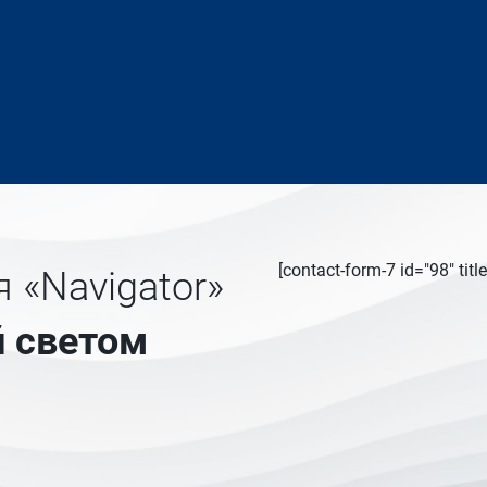
[contact-form-7 id="98" ti
 «Navigator»
 светом