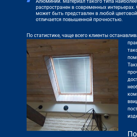
Алюминий. Материал такого типа наиболее
распространен в современных интерьерах.
может быть представлен в любой цветовой
отличается повышенной прочностью.
По статистике, чаще всего клиенты останавли
пра
так
пом
Так
про
дос
нео
ком
вви
пос
изд
По