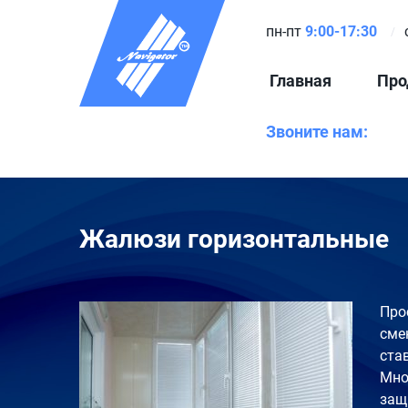
пн-пт
9:00-17:30
Главная
Про
Звоните нам:
Жалюзи горизонтальные
Про
сме
ста
Мно
защ