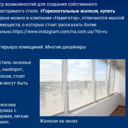
су возможностей для создания собственного
овторимого стиля. #
Горизонтальные жалюзи, купить
орые можно в компании «Навигатор», отличаются массой
имуществ, о которых стоит рассказать более
ально.
https://www.instagram.com/na.com.ua/?hl=ru
нтерьера помещений. Многие дизайнеры
стиль оконных
 наоборот,
люзи, стоит
ни могут быть
ческому
домах с
время, легкие
Жалюзи на окнах
ванс.