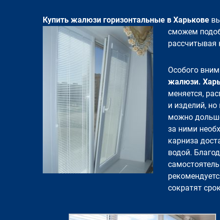
Купить жалюзи горизонтальные в Харькове
вы
сможем подоб
рассчитывая 
Особого вним
жалюзи. Харь
меняется, ра
и изделий, но
можно дольше
за ними необ
карниза дост
водой. Благод
самостоятель
рекомендуетс
сократят сро