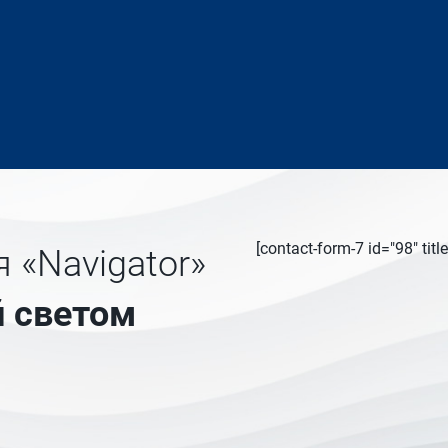
[contact-form-7 id="98" ti
 «Navigator»
 светом