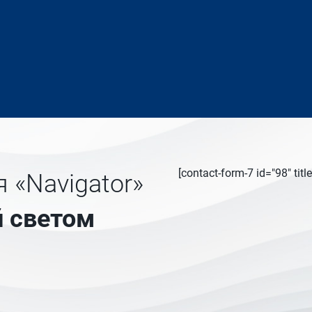
[contact-form-7 id="98" ti
 «Navigator»
 светом