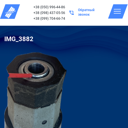
+38 (050) 996-44-86
Обратный
+38 (098) 437-05-56
звонок
+38 (099) 704-66-74
IMG_3882