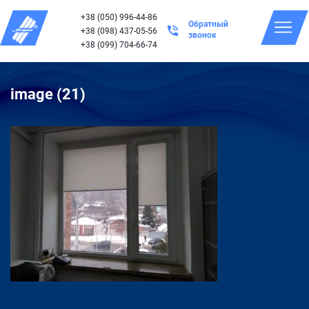
+38 (050) 996-44-86
Обратный
+38 (098) 437-05-56
звонок
+38 (099) 704-66-74
image (21)