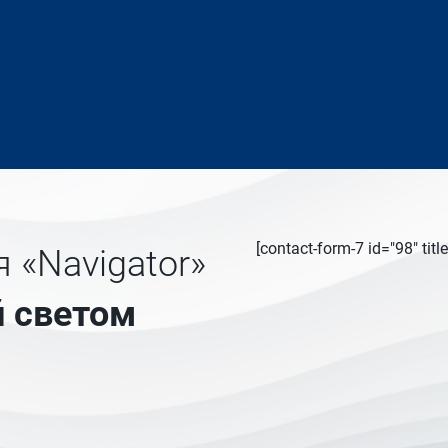
[contact-form-7 id="98" ti
 «Navigator»
 светом