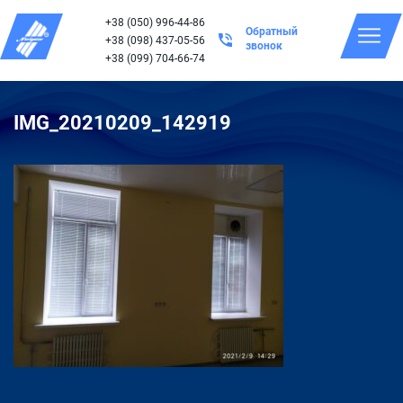
+38 (050) 996-44-86
Обратный
+38 (098) 437-05-56
звонок
+38 (099) 704-66-74
IMG_20210209_142919