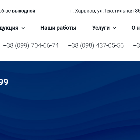
сб-вс
выходной
г. Харьков, ул.Текстильная 8
дукция
Наши работы
Услуги
О н
+38 (099) 704-66-74
+38 (098) 437-05-56
+3
99