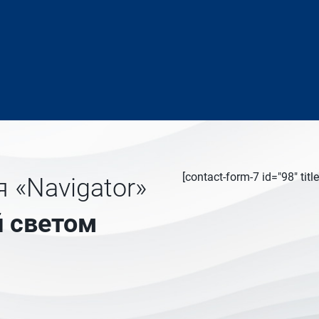
[contact-form-7 id="98" ti
 «Navigator»
 светом