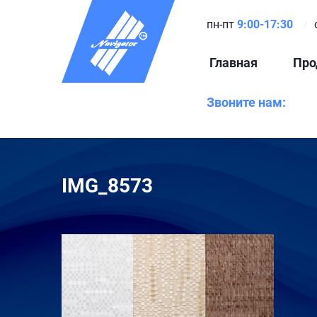
пн-пт
9:00-17:30
Главная
Про
Звоните нам:
IMG_8573