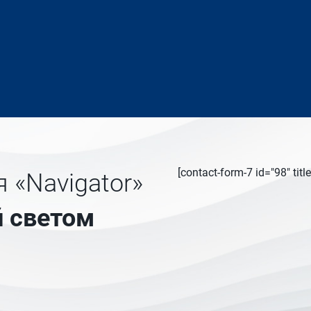
[contact-form-7 id="98" ti
 «Navigator»
 светом