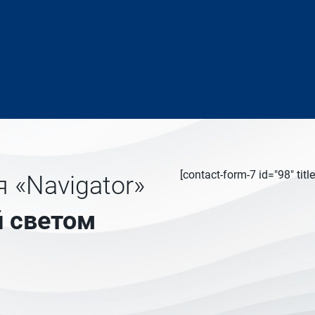
[contact-form-7 id="98" ti
 «Navigator»
 светом